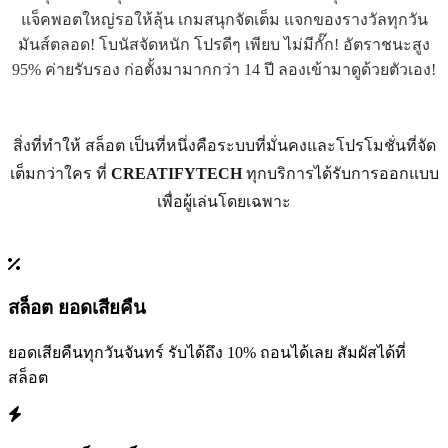
แจ็คพอตใหญ่รอให้ลุ้น เกมสนุกจัดเต็ม แจกของรางวัลทุกวัน
มันส์ตลอด! โบนัสจัดหนัก โปรดีๆ เพียบ ไม่มีกั๊ก! อัตราชนะสูง
95% ค่ายรับรอง ก่อตั้งมามากกว่า 14 ปี ลองเข้ามาดูด้วยตัวเอง!
สิ่งที่ทำให้ สล็อต เป็นที่หนึ่งคือระบบที่มั่นคงและโปรโมชั่นที่จัด
เต็มกว่าใคร ที่
CREATIFYTECH
ทุกบริการได้รับการออกแบบ
เพื่อผู้เล่นโดยเฉพาะ
สล็อต ยอดเสียคืน
ยอดเสียคืนทุกวันจันทร์ รับได้ถึง 10% ถอนได้เลย สัมผัสได้ที่
สล็อต