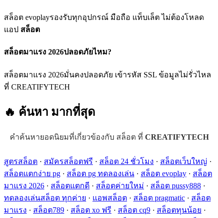
สล็อต evoplayรองรับทุกอุปกรณ์ มือถือ แท็บเล็ต ไม่ต้องโหลด
แอป
สล็อต
สล็อตมาแรง 2026ปลอดภัยไหม?
สล็อตมาแรง 2026มั่นคงปลอดภัย เข้ารหัส SSL ข้อมูลไม่รั่วไหล
ที่ CREATIFYTECH
🔥 ค้นหา
มากที่สุด
คำค้นหายอดนิยมที่เกี่ยวข้องกับ สล็อต ที่
CREATIFYTECH
สูตรสล็อต
·
สมัครสล็อตฟรี
·
สล็อต 24 ชั่วโมง
·
สล็อตเว็บใหญ่
·
สล็อตแตกง่าย pg
·
สล็อต pg ทดลองเล่น
·
สล็อต evoplay
·
สล็อต
มาแรง 2026
·
สล็อตแตกดี
·
สล็อตค่ายใหม่
·
สล็อต pussy888
·
ทดลองเล่นสล็อต ทุกค่าย
·
แอพสล็อต
·
สล็อต pragmatic
·
สล็อต
มาแรง
·
สล็อต789
·
สล็อต xo ฟรี
·
สล็อต cq9
·
สล็อตทุนน้อย
·