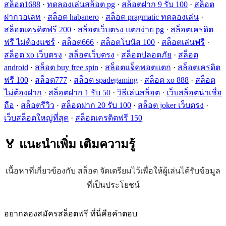
สล็อต1688
·
ทดลองเล่นสล็อต pg
·
สล็อตฝาก 9 รับ 100
·
สล็อต
ฝากวอเลท
·
สล็อต habanero
·
สล็อต pragmatic ทดลองเล่น
·
สล็อตเครดิตฟรี 200
·
สล็อตเว็บตรง แตกง่าย pg
·
สล็อตเครดิต
ฟรี ไม่ต้องแชร์
·
สล็อต666
·
สล็อตโบนัส 100
·
สล็อตเล่นฟรี
·
สล็อต xo เว็บตรง
·
สล็อตเว็บตรง
·
สล็อตปลอดภัย
·
สล็อต
android
·
สล็อต buy free spin
·
สล็อตแจ็คพอตแตก
·
สล็อตเครดิต
ฟรี 100
·
สล็อต777
·
สล็อต spadegaming
·
สล็อต xo 888
·
สล็อต
ไม่ต้องฝาก
·
สล็อตฝาก 1 รับ 50
·
วิธีเล่นสล็อต
·
เว็บสล็อตน่าเชื่อ
ถือ
·
สล็อตรีวิว
·
สล็อตฝาก 20 รับ 100
·
สล็อต joker เว็บตรง
·
เว็บสล็อตใหญ่ที่สุด
·
สล็อตเครดิตฟรี 150
🏅 แนะนำเพิ่ม
เติมความรู้
เนื้อหาที่เกี่ยวข้องกับ สล็อต จัดเตรียมไว้เพื่อให้ผู้เล่นได้รับข้อมูล
ที่เป็นประโยชน์
อยากลองสมัครสล็อตฟรี ที่นี่คือคำตอบ