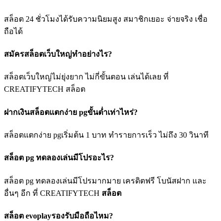
สล็อต 24 ชั่วโมงได้รับความนิยมสูง สมาชิกเยอะ จ่ายจริง เชื่อ
ถือได้
สมัครสล็อตเว็บใหญ่ทำอย่างไร?
สล็อตเว็บใหญ่ไม่ยุ่งยาก ไม่กี่ขั้นตอน เล่นได้เลย ที่
CREATIFYTECH สล็อต
ฝากเงินสล็อตแตกง่าย pgขั้นต่ำเท่าไหร่?
สล็อตแตกง่าย pgเริ่มต้น 1 บาท ทำรายการเร็ว ไม่ถึง 30 วินาที
สล็อต pg ทดลองเล่นมีโปรอะไร?
สล็อต pg ทดลองเล่นมีโปรมากมาย เครดิตฟรี โบนัสฝาก และ
อื่นๆ อีก ที่ CREATIFYTECH
สล็อต
สล็อต evoplayรองรับมือถือไหม?