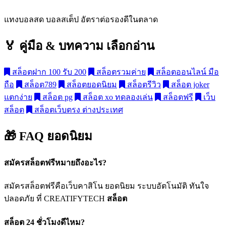
แทงบอลสด บอลสเต็ป อัตราต่อรองดีในตลาด
🏅 คู่มือ & บทความ
เลือกอ่าน
สล็อตฝาก 100 รับ 200
สล็อตรวมค่าย
สล็อตออนไลน์ มือ
ถือ
สล็อต789
สล็อตยอดนิยม
สล็อตรีวิว
สล็อต joker
แตกง่าย
สล็อต pg
สล็อต xo ทดลองเล่น
สล็อตฟรี
เว็บ
สล็อต
สล็อตเว็บตรง ต่างประเทศ
🎁 FAQ
ยอดนิยม
สมัครสล็อตฟรีหมายถึงอะไร?
สมัครสล็อตฟรีคือเว็บคาสิโน ยอดนิยม ระบบอัตโนมัติ ทันใจ
ปลอดภัย ที่ CREATIFYTECH
สล็อต
สล็อต 24 ชั่วโมงดีไหม?