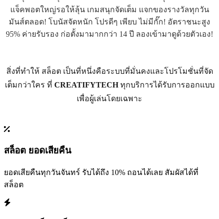
แจ็คพอตใหญ่รอให้ลุ้น เกมสนุกจัดเต็ม แจกของรางวัลทุกวัน
มันส์ตลอด! โบนัสจัดหนัก โปรดีๆ เพียบ ไม่มีกั๊ก! อัตราชนะสูง
95% ค่ายรับรอง ก่อตั้งมามากกว่า 14 ปี ลองเข้ามาดูด้วยตัวเอง!
สิ่งที่ทำให้ สล็อต เป็นที่หนึ่งคือระบบที่มั่นคงและโปรโมชั่นที่จัด
เต็มกว่าใคร ที่
CREATIFYTECH
ทุกบริการได้รับการออกแบบ
เพื่อผู้เล่นโดยเฉพาะ
สล็อต ยอดเสียคืน
ยอดเสียคืนทุกวันจันทร์ รับได้ถึง 10% ถอนได้เลย สัมผัสได้ที่
สล็อต