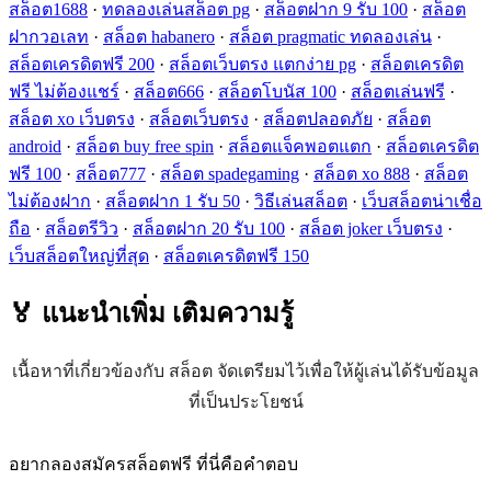
สล็อต1688
·
ทดลองเล่นสล็อต pg
·
สล็อตฝาก 9 รับ 100
·
สล็อต
ฝากวอเลท
·
สล็อต habanero
·
สล็อต pragmatic ทดลองเล่น
·
สล็อตเครดิตฟรี 200
·
สล็อตเว็บตรง แตกง่าย pg
·
สล็อตเครดิต
ฟรี ไม่ต้องแชร์
·
สล็อต666
·
สล็อตโบนัส 100
·
สล็อตเล่นฟรี
·
สล็อต xo เว็บตรง
·
สล็อตเว็บตรง
·
สล็อตปลอดภัย
·
สล็อต
android
·
สล็อต buy free spin
·
สล็อตแจ็คพอตแตก
·
สล็อตเครดิต
ฟรี 100
·
สล็อต777
·
สล็อต spadegaming
·
สล็อต xo 888
·
สล็อต
ไม่ต้องฝาก
·
สล็อตฝาก 1 รับ 50
·
วิธีเล่นสล็อต
·
เว็บสล็อตน่าเชื่อ
ถือ
·
สล็อตรีวิว
·
สล็อตฝาก 20 รับ 100
·
สล็อต joker เว็บตรง
·
เว็บสล็อตใหญ่ที่สุด
·
สล็อตเครดิตฟรี 150
🏅 แนะนำเพิ่ม
เติมความรู้
เนื้อหาที่เกี่ยวข้องกับ สล็อต จัดเตรียมไว้เพื่อให้ผู้เล่นได้รับข้อมูล
ที่เป็นประโยชน์
อยากลองสมัครสล็อตฟรี ที่นี่คือคำตอบ