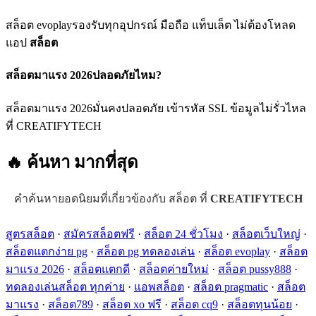
สล็อต evoplayรองรับทุกอุปกรณ์ มือถือ แท็บเล็ต ไม่ต้องโหลด
แอป
สล็อต
สล็อตมาแรง 2026ปลอดภัยไหม?
สล็อตมาแรง 2026มั่นคงปลอดภัย เข้ารหัส SSL ข้อมูลไม่รั่วไหล
ที่ CREATIFYTECH
🔥 ค้นหา
มากที่สุด
คำค้นหายอดนิยมที่เกี่ยวข้องกับ สล็อต ที่
CREATIFYTECH
สูตรสล็อต
·
สมัครสล็อตฟรี
·
สล็อต 24 ชั่วโมง
·
สล็อตเว็บใหญ่
·
สล็อตแตกง่าย pg
·
สล็อต pg ทดลองเล่น
·
สล็อต evoplay
·
สล็อต
มาแรง 2026
·
สล็อตแตกดี
·
สล็อตค่ายใหม่
·
สล็อต pussy888
·
ทดลองเล่นสล็อต ทุกค่าย
·
แอพสล็อต
·
สล็อต pragmatic
·
สล็อต
มาแรง
·
สล็อต789
·
สล็อต xo ฟรี
·
สล็อต cq9
·
สล็อตทุนน้อย
·