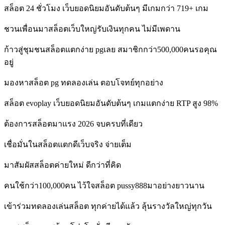
สล็อต 24 ชั่วโมง เว็บยอดนิยมอันดับต้นๆ มีเกมกว่า 719+ เกม
ชวนเพื่อนมาสล็อตเว็บใหญ่รับเงินทุกคน ไม่มีเพดาน
ก้าวสู่ชุมชนสล็อตแตกง่าย pgเลย สมาชิกกว่า500,000คนรอคุณ
อยู่
มองหาสล็อต pg ทดลองเล่น ตอบโจทย์ทุกอย่าง
สล็อต evoplay เว็บยอดนิยมอันดับต้นๆ เกมแตกง่าย RTP สูง 98%
ต้องการสล็อตมาแรง 2026 จบครบที่เดียว
เชื่อมั่นในสล็อตแตกดีเว็บจริง จ่ายเต็ม
มาสัมผัสสล็อตค่ายใหม่ ดีกว่าที่คิด
คนใช้กว่า100,000คน ไว้ใจสล็อต pussy888มาอย่างยาวนาน
เข้าร่วมทดลองเล่นสล็อต ทุกค่ายได้แล้ว ลุ้นรางวัลใหญ่ทุกวัน