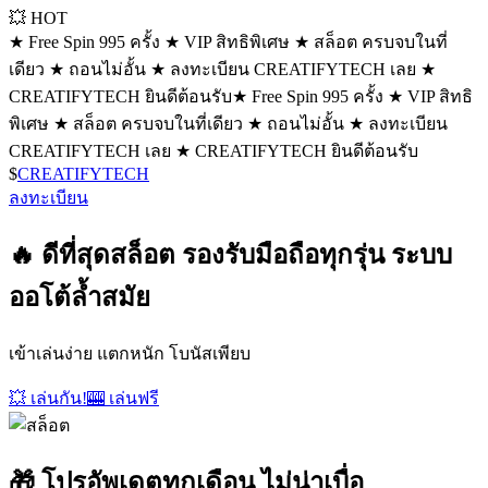
💥 HOT
★ Free Spin 995 ครั้ง ★ VIP สิทธิพิเศษ ★ สล็อต ครบจบในที่
เดียว ★ ถอนไม่อั้น ★ ลงทะเบียน CREATIFYTECH เลย ★
CREATIFYTECH ยินดีต้อนรับ
★ Free Spin 995 ครั้ง ★ VIP สิทธิ
พิเศษ ★ สล็อต ครบจบในที่เดียว ★ ถอนไม่อั้น ★ ลงทะเบียน
CREATIFYTECH เลย ★ CREATIFYTECH ยินดีต้อนรับ
$
CREATIFYTECH
ลงทะเบียน
🔥 ดีที่สุดสล็อต รองรับมือถือทุกรุ่น ระบบ
ออโต้ล้ำสมัย
เข้าเล่นง่าย แตกหนัก โบนัสเพียบ
💥 เล่นกัน!
🎰 เล่นฟรี
🎁 โปรอัพเดตทุกเดือน ไม่น่าเบื่อ