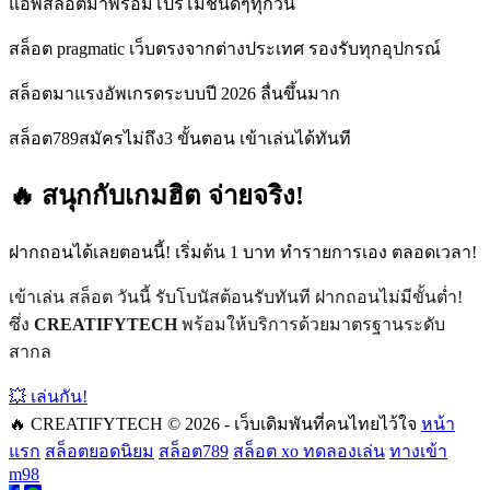
แอพสล็อตมาพร้อมโปรโมชั่นดีๆทุกวัน
สล็อต pragmatic เว็บตรงจากต่างประเทศ รองรับทุกอุปกรณ์
สล็อตมาแรงอัพเกรดระบบปี 2026 ลื่นขึ้นมาก
สล็อต789สมัครไม่ถึง3 ขั้นตอน เข้าเล่นได้ทันที
🔥 สนุกกับเกมฮิต จ่ายจริง!
ฝากถอนได้เลยตอนนี้! เริ่มต้น 1 บาท ทำรายการเอง ตลอดเวลา!
เข้าเล่น สล็อต วันนี้ รับโบนัสต้อนรับทันที ฝากถอนไม่มีขั้นต่ำ!
ซึ่ง
CREATIFYTECH
พร้อมให้บริการด้วยมาตรฐานระดับ
สากล
💥 เล่นกัน!
🔥 CREATIFYTECH
© 2026 - เว็บเดิมพันที่คนไทยไว้ใจ
หน้า
แรก
สล็อตยอดนิยม
สล็อต789
สล็อต xo ทดลองเล่น
ทางเข้า
m98