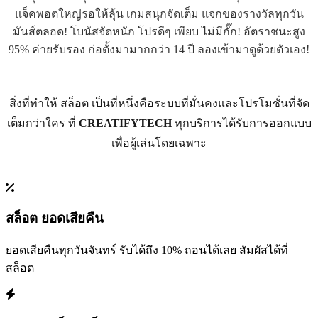
แจ็คพอตใหญ่รอให้ลุ้น เกมสนุกจัดเต็ม แจกของรางวัลทุกวัน
มันส์ตลอด! โบนัสจัดหนัก โปรดีๆ เพียบ ไม่มีกั๊ก! อัตราชนะสูง
95% ค่ายรับรอง ก่อตั้งมามากกว่า 14 ปี ลองเข้ามาดูด้วยตัวเอง!
สิ่งที่ทำให้ สล็อต เป็นที่หนึ่งคือระบบที่มั่นคงและโปรโมชั่นที่จัด
เต็มกว่าใคร ที่
CREATIFYTECH
ทุกบริการได้รับการออกแบบ
เพื่อผู้เล่นโดยเฉพาะ
สล็อต ยอดเสียคืน
ยอดเสียคืนทุกวันจันทร์ รับได้ถึง 10% ถอนได้เลย สัมผัสได้ที่
สล็อต