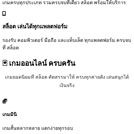
เกมครบทุกประเภท รวมครบจบที่เดียว สล็อต พร้อมให้บริการ
สล็อต เล่นได้ทุกแพลตฟอร์ม
รองรับ คอมพิวเตอร์ มือถือ และแท็บเล็ต ทุกแพลตฟอร์ม ครบจบ
ที่ สล็อต
🃏 เกมออนไลน์
ครบครัน
เกมยอดนิยมที่ สล็อต คัดสรรมาให้ ครบทุกค่ายดัง เล่นสนุกได้
เงินจริง
เกมมินิ
เกมสั้นหลากหลาย แตกง่ายทุกรอบ