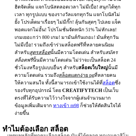
ฮิตจัดเต็ม แจกโบนัสตลอดเวลา ไม่มีเบื่อ! สนุกได้ทุก
เวลา ทุกรูปแบบ ของรางวัลแจกทุกวัน แจกโบนัสไม่
ยั้ง โปรเด็ดมาเรื่อยๆ ไม่มีกั๊ก! ลุ้นกันสุดๆ ไปเลย แจ็ค
พอตแจกไม่อั้น! โปรโมชั่นจัดหนัก 51% ไม่หักเลย!
เกมเยอะกว่า 800 เกม! มามันส์กันเถอะ! มันส์ทุกวัน
ไม่มีเบื่อ! รวมถึงเข้าร่วมสล็อตฟรีที่หลายคนนิยม
สำหรับ
สูตรสล็อต
นั้นมีความโดดเด่น สำหรับ
สมัคร
สล็อตฟรี
นั้นมีความโดดเด่น ไม่ว่าจะเป็นสล็อต 24
ชั่วโมงหรือรูปแบบอื่นๆ สำหรับ
สล็อตเว็บใหญ่
นั้นมี
ความโดดเด่น รวมถึง
สล็อตแตกง่าย pg
ที่หลายคน
ให้ความสนใจ ทั้งนี้สามารถเข้าใช้งานได้ที่
สล็อต
ซึ่ง
รองรับทุกอุปกรณ์ โดย
CREATIFYTECH
เป็นเว็บ
ตรงที่ได้รับความไว้วางใจจากผู้เล่นจำนวนมาก
ข้อมูลเพิ่มเติมจาก
ทางเข้า m98
ก็ช่วยให้ตัดสินใจได้
ง่ายขึ้น
ทำไมต้องเลือก
สล็อต
เหตุผลหลักที่ทุกคนเลือกสล็อต มันส์ได้ตลอด ทุกเกมคาสิโน