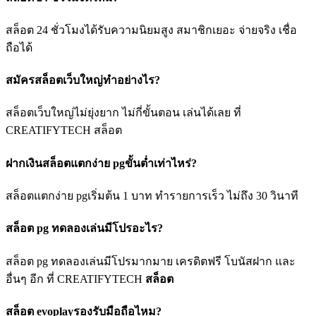
สล็อต 24 ชั่วโมงได้รับความนิยมสูง สมาชิกเยอะ จ่ายจริง เชื่อ
ถือได้
สมัครสล็อตเว็บใหญ่ทำอย่างไร?
สล็อตเว็บใหญ่ไม่ยุ่งยาก ไม่กี่ขั้นตอน เล่นได้เลย ที่
CREATIFYTECH สล็อต
ฝากเงินสล็อตแตกง่าย pgขั้นต่ำเท่าไหร่?
สล็อตแตกง่าย pgเริ่มต้น 1 บาท ทำรายการเร็ว ไม่ถึง 30 วินาที
สล็อต pg ทดลองเล่นมีโปรอะไร?
สล็อต pg ทดลองเล่นมีโปรมากมาย เครดิตฟรี โบนัสฝาก และ
อื่นๆ อีก ที่ CREATIFYTECH
สล็อต
สล็อต evoplayรองรับมือถือไหม?