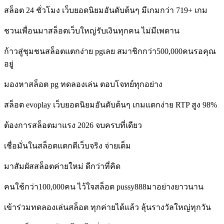
สล็อต 24 ชั่วโมง เว็บยอดนิยมอันดับต้นๆ มีเกมกว่า 719+ เกม
ชวนเพื่อนมาสล็อตเว็บใหญ่รับเงินทุกคน ไม่มีเพดาน
ก้าวสู่ชุมชนสล็อตแตกง่าย pgเลย สมาชิกกว่า500,000คนรอคุณ
อยู่
มองหาสล็อต pg ทดลองเล่น ตอบโจทย์ทุกอย่าง
สล็อต evoplay เว็บยอดนิยมอันดับต้นๆ เกมแตกง่าย RTP สูง 98%
ต้องการสล็อตมาแรง 2026 จบครบที่เดียว
เชื่อมั่นในสล็อตแตกดีเว็บจริง จ่ายเต็ม
มาสัมผัสสล็อตค่ายใหม่ ดีกว่าที่คิด
คนใช้กว่า100,000คน ไว้ใจสล็อต pussy888มาอย่างยาวนาน
เข้าร่วมทดลองเล่นสล็อต ทุกค่ายได้แล้ว ลุ้นรางวัลใหญ่ทุกวัน