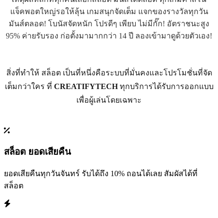
แจ็คพอตใหญ่รอให้ลุ้น เกมสนุกจัดเต็ม แจกของรางวัลทุกวัน
มันส์ตลอด! โบนัสจัดหนัก โปรดีๆ เพียบ ไม่มีกั๊ก! อัตราชนะสูง
95% ค่ายรับรอง ก่อตั้งมามากกว่า 14 ปี ลองเข้ามาดูด้วยตัวเอง!
สิ่งที่ทำให้ สล็อต เป็นที่หนึ่งคือระบบที่มั่นคงและโปรโมชั่นที่จัด
เต็มกว่าใคร ที่
CREATIFYTECH
ทุกบริการได้รับการออกแบบ
เพื่อผู้เล่นโดยเฉพาะ
สล็อต ยอดเสียคืน
ยอดเสียคืนทุกวันจันทร์ รับได้ถึง 10% ถอนได้เลย สัมผัสได้ที่
สล็อต