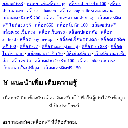
สล็อต1688
·
ทดลองเล่นสล็อต pg
·
สล็อตฝาก 9 รับ 100
·
สล็อต
ฝากวอเลท
·
สล็อต habanero
·
สล็อต pragmatic ทดลองเล่น
·
สล็อตเครดิตฟรี 200
·
สล็อตเว็บตรง แตกง่าย pg
·
สล็อตเครดิต
ฟรี ไม่ต้องแชร์
·
สล็อต666
·
สล็อตโบนัส 100
·
สล็อตเล่นฟรี
·
สล็อต xo เว็บตรง
·
สล็อตเว็บตรง
·
สล็อตปลอดภัย
·
สล็อต
android
·
สล็อต buy free spin
·
สล็อตแจ็คพอตแตก
·
สล็อตเครดิต
ฟรี 100
·
สล็อต777
·
สล็อต spadegaming
·
สล็อต xo 888
·
สล็อต
ไม่ต้องฝาก
·
สล็อตฝาก 1 รับ 50
·
วิธีเล่นสล็อต
·
เว็บสล็อตน่าเชื่อ
ถือ
·
สล็อตรีวิว
·
สล็อตฝาก 20 รับ 100
·
สล็อต joker เว็บตรง
·
เว็บสล็อตใหญ่ที่สุด
·
สล็อตเครดิตฟรี 150
🏅 แนะนำเพิ่ม
เติมความรู้
เนื้อหาที่เกี่ยวข้องกับ สล็อต จัดเตรียมไว้เพื่อให้ผู้เล่นได้รับข้อมูล
ที่เป็นประโยชน์
อยากลองสมัครสล็อตฟรี ที่นี่คือคำตอบ