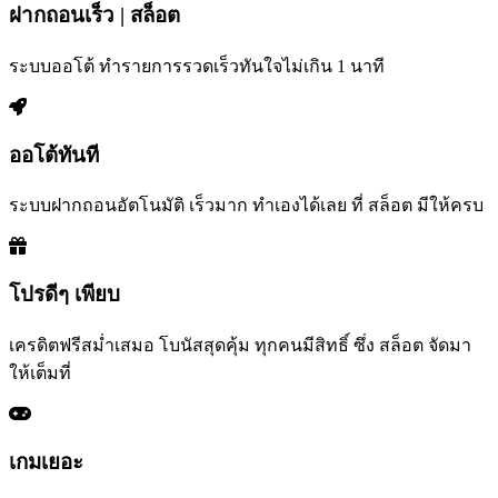
ฝากถอนเร็ว | สล็อต
ระบบออโต้ ทำรายการรวดเร็วทันใจไม่เกิน 1 นาที
ออโต้ทันที
ระบบฝากถอนอัตโนมัติ เร็วมาก ทำเองได้เลย ที่ สล็อต มีให้ครบ
โปรดีๆ เพียบ
เครดิตฟรีสม่ำเสมอ โบนัสสุดคุ้ม ทุกคนมีสิทธิ์ ซึ่ง สล็อต จัดมา
ให้เต็มที่
เกมเยอะ