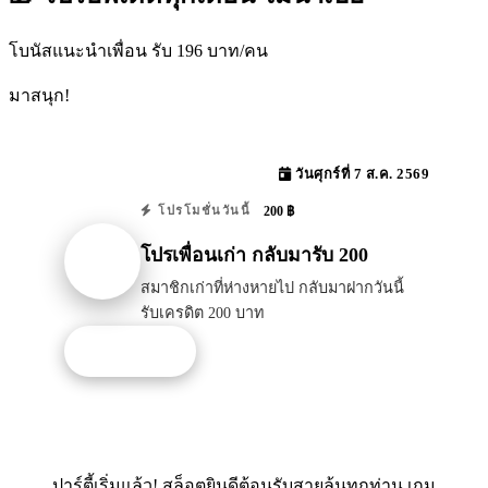
โบนัสแนะนำเพื่อน รับ 196 บาท/คน
มาสนุก!
วันศุกร์ที่ 7 ส.ค. 2569
200 ฿
โปรโมชั่นวันนี้
โปรเพื่อนเก่า กลับมารับ 200
สมาชิกเก่าที่ห่างหายไป กลับมาฝากวันนี้
รับเครดิต 200 บาท
รับโปรนี้
ปาร์ตี้เริ่มแล้ว! สล็อตยินดีต้อนรับสายลุ้นทุกท่าน เกม