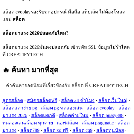
สล็อต evoplayรองรับทุกอุปกรณ์ มือถือ แท็บเล็ต ไม่ต้องโหลด
แอป
สล็อต
สล็อตมาแรง 2026ปลอดภัยไหม?
สล็อตมาแรง 2026มั่นคงปลอดภัย เข้ารหัส SSL ข้อมูลไม่รั่วไหล
ที่ CREATIFYTECH
🔥 ค้นหา
มากที่สุด
คำค้นหายอดนิยมที่เกี่ยวข้องกับ สล็อต ที่
CREATIFYTECH
สูตรสล็อต
·
สมัครสล็อตฟรี
·
สล็อต 24 ชั่วโมง
·
สล็อตเว็บใหญ่
·
สล็อตแตกง่าย pg
·
สล็อต pg ทดลองเล่น
·
สล็อต evoplay
·
สล็อต
มาแรง 2026
·
สล็อตแตกดี
·
สล็อตค่ายใหม่
·
สล็อต pussy888
·
ทดลองเล่นสล็อต ทุกค่าย
·
แอพสล็อต
·
สล็อต pragmatic
·
สล็อต
มาแรง
·
สล็อต789
·
สล็อต xo ฟรี
·
สล็อต cq9
·
สล็อตทุนน้อย
·