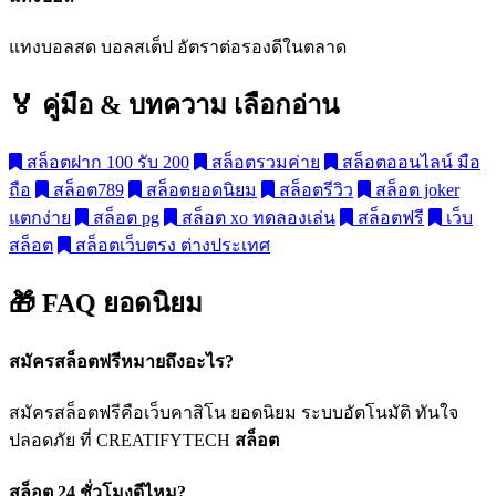
แทงบอลสด บอลสเต็ป อัตราต่อรองดีในตลาด
🏅 คู่มือ & บทความ
เลือกอ่าน
สล็อตฝาก 100 รับ 200
สล็อตรวมค่าย
สล็อตออนไลน์ มือ
ถือ
สล็อต789
สล็อตยอดนิยม
สล็อตรีวิว
สล็อต joker
แตกง่าย
สล็อต pg
สล็อต xo ทดลองเล่น
สล็อตฟรี
เว็บ
สล็อต
สล็อตเว็บตรง ต่างประเทศ
🎁 FAQ
ยอดนิยม
สมัครสล็อตฟรีหมายถึงอะไร?
สมัครสล็อตฟรีคือเว็บคาสิโน ยอดนิยม ระบบอัตโนมัติ ทันใจ
ปลอดภัย ที่ CREATIFYTECH
สล็อต
สล็อต 24 ชั่วโมงดีไหม?