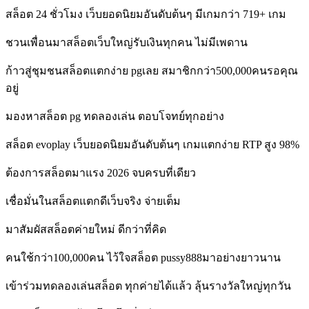
สล็อต 24 ชั่วโมง เว็บยอดนิยมอันดับต้นๆ มีเกมกว่า 719+ เกม
ชวนเพื่อนมาสล็อตเว็บใหญ่รับเงินทุกคน ไม่มีเพดาน
ก้าวสู่ชุมชนสล็อตแตกง่าย pgเลย สมาชิกกว่า500,000คนรอคุณ
อยู่
มองหาสล็อต pg ทดลองเล่น ตอบโจทย์ทุกอย่าง
สล็อต evoplay เว็บยอดนิยมอันดับต้นๆ เกมแตกง่าย RTP สูง 98%
ต้องการสล็อตมาแรง 2026 จบครบที่เดียว
เชื่อมั่นในสล็อตแตกดีเว็บจริง จ่ายเต็ม
มาสัมผัสสล็อตค่ายใหม่ ดีกว่าที่คิด
คนใช้กว่า100,000คน ไว้ใจสล็อต pussy888มาอย่างยาวนาน
เข้าร่วมทดลองเล่นสล็อต ทุกค่ายได้แล้ว ลุ้นรางวัลใหญ่ทุกวัน