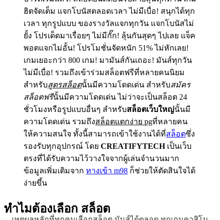
ฮิตจัดเต็ม แจกโบนัสตลอดเวลา ไม่มีเบื่อ! สนุกได้ทุก
เวลา ทุกรูปแบบ ของรางวัลแจกทุกวัน แจกโบนัสไม่
ยั้ง โปรเด็ดมาเรื่อยๆ ไม่มีกั๊ก! ลุ้นกันสุดๆ ไปเลย แจ็ค
พอตแจกไม่อั้น! โปรโมชั่นจัดหนัก 51% ไม่หักเลย!
เกมเยอะกว่า 800 เกม! มามันส์กันเถอะ! มันส์ทุกวัน
ไม่มีเบื่อ! รวมถึงเข้าร่วมสล็อตฟรีที่หลายคนนิยม
สำหรับ
สูตรสล็อต
นั้นมีความโดดเด่น สำหรับ
สมัคร
สล็อตฟรี
นั้นมีความโดดเด่น ไม่ว่าจะเป็นสล็อต 24
ชั่วโมงหรือรูปแบบอื่นๆ สำหรับ
สล็อตเว็บใหญ่
นั้นมี
ความโดดเด่น รวมถึง
สล็อตแตกง่าย pg
ที่หลายคน
ให้ความสนใจ ทั้งนี้สามารถเข้าใช้งานได้ที่
สล็อต
ซึ่ง
รองรับทุกอุปกรณ์ โดย
CREATIFYTECH
เป็นเว็บ
ตรงที่ได้รับความไว้วางใจจากผู้เล่นจำนวนมาก
ข้อมูลเพิ่มเติมจาก
ทางเข้า m98
ก็ช่วยให้ตัดสินใจได้
ง่ายขึ้น
ทำไมต้องเลือก
สล็อต
เหตุผลหลักที่ทุกคนเลือกสล็อต มันส์ได้ตลอด ทุกเกมคาสิโน