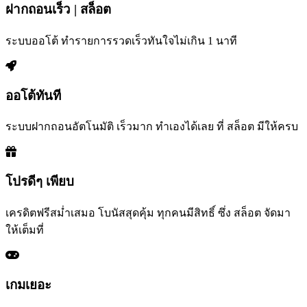
ฝากถอนเร็ว | สล็อต
ระบบออโต้ ทำรายการรวดเร็วทันใจไม่เกิน 1 นาที
ออโต้ทันที
ระบบฝากถอนอัตโนมัติ เร็วมาก ทำเองได้เลย ที่ สล็อต มีให้ครบ
โปรดีๆ เพียบ
เครดิตฟรีสม่ำเสมอ โบนัสสุดคุ้ม ทุกคนมีสิทธิ์ ซึ่ง สล็อต จัดมา
ให้เต็มที่
เกมเยอะ