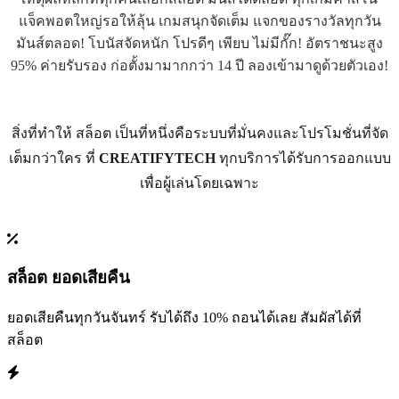
แจ็คพอตใหญ่รอให้ลุ้น เกมสนุกจัดเต็ม แจกของรางวัลทุกวัน
มันส์ตลอด! โบนัสจัดหนัก โปรดีๆ เพียบ ไม่มีกั๊ก! อัตราชนะสูง
95% ค่ายรับรอง ก่อตั้งมามากกว่า 14 ปี ลองเข้ามาดูด้วยตัวเอง!
สิ่งที่ทำให้ สล็อต เป็นที่หนึ่งคือระบบที่มั่นคงและโปรโมชั่นที่จัด
เต็มกว่าใคร ที่
CREATIFYTECH
ทุกบริการได้รับการออกแบบ
เพื่อผู้เล่นโดยเฉพาะ
สล็อต ยอดเสียคืน
ยอดเสียคืนทุกวันจันทร์ รับได้ถึง 10% ถอนได้เลย สัมผัสได้ที่
สล็อต