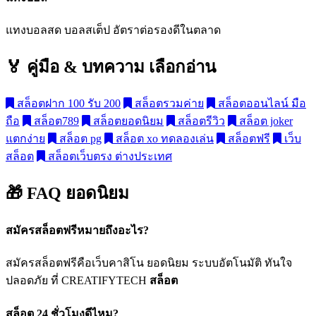
แทงบอลสด บอลสเต็ป อัตราต่อรองดีในตลาด
🏅 คู่มือ & บทความ
เลือกอ่าน
สล็อตฝาก 100 รับ 200
สล็อตรวมค่าย
สล็อตออนไลน์ มือ
ถือ
สล็อต789
สล็อตยอดนิยม
สล็อตรีวิว
สล็อต joker
แตกง่าย
สล็อต pg
สล็อต xo ทดลองเล่น
สล็อตฟรี
เว็บ
สล็อต
สล็อตเว็บตรง ต่างประเทศ
🎁 FAQ
ยอดนิยม
สมัครสล็อตฟรีหมายถึงอะไร?
สมัครสล็อตฟรีคือเว็บคาสิโน ยอดนิยม ระบบอัตโนมัติ ทันใจ
ปลอดภัย ที่ CREATIFYTECH
สล็อต
สล็อต 24 ชั่วโมงดีไหม?