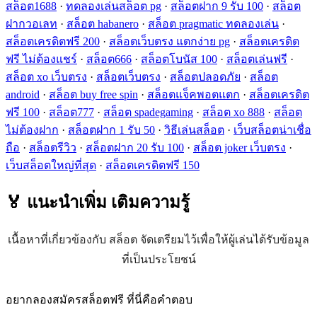
สล็อต1688
·
ทดลองเล่นสล็อต pg
·
สล็อตฝาก 9 รับ 100
·
สล็อต
ฝากวอเลท
·
สล็อต habanero
·
สล็อต pragmatic ทดลองเล่น
·
สล็อตเครดิตฟรี 200
·
สล็อตเว็บตรง แตกง่าย pg
·
สล็อตเครดิต
ฟรี ไม่ต้องแชร์
·
สล็อต666
·
สล็อตโบนัส 100
·
สล็อตเล่นฟรี
·
สล็อต xo เว็บตรง
·
สล็อตเว็บตรง
·
สล็อตปลอดภัย
·
สล็อต
android
·
สล็อต buy free spin
·
สล็อตแจ็คพอตแตก
·
สล็อตเครดิต
ฟรี 100
·
สล็อต777
·
สล็อต spadegaming
·
สล็อต xo 888
·
สล็อต
ไม่ต้องฝาก
·
สล็อตฝาก 1 รับ 50
·
วิธีเล่นสล็อต
·
เว็บสล็อตน่าเชื่อ
ถือ
·
สล็อตรีวิว
·
สล็อตฝาก 20 รับ 100
·
สล็อต joker เว็บตรง
·
เว็บสล็อตใหญ่ที่สุด
·
สล็อตเครดิตฟรี 150
🏅 แนะนำเพิ่ม
เติมความรู้
เนื้อหาที่เกี่ยวข้องกับ สล็อต จัดเตรียมไว้เพื่อให้ผู้เล่นได้รับข้อมูล
ที่เป็นประโยชน์
อยากลองสมัครสล็อตฟรี ที่นี่คือคำตอบ