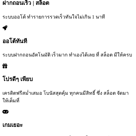
ฝากถอนเร็ว | สล็อต
ระบบออโต้ ทำรายการรวดเร็วทันใจไม่เกิน 1 นาที
ออโต้ทันที
ระบบฝากถอนอัตโนมัติ เร็วมาก ทำเองได้เลย ที่ สล็อต มีให้ครบ
โปรดีๆ เพียบ
เครดิตฟรีสม่ำเสมอ โบนัสสุดคุ้ม ทุกคนมีสิทธิ์ ซึ่ง สล็อต จัดมา
ให้เต็มที่
เกมเยอะ