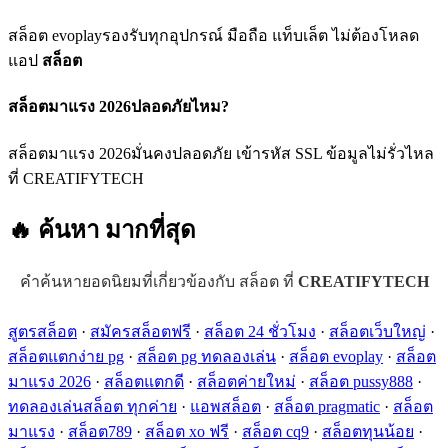
สล็อต evoplayรองรับทุกอุปกรณ์ มือถือ แท็บเล็ต ไม่ต้องโหลด
แอป
สล็อต
สล็อตมาแรง 2026ปลอดภัยไหม?
สล็อตมาแรง 2026มั่นคงปลอดภัย เข้ารหัส SSL ข้อมูลไม่รั่วไหล
ที่ CREATIFYTECH
🔥 ค้นหา
มากที่สุด
คำค้นหายอดนิยมที่เกี่ยวข้องกับ สล็อต ที่
CREATIFYTECH
สูตรสล็อต
·
สมัครสล็อตฟรี
·
สล็อต 24 ชั่วโมง
·
สล็อตเว็บใหญ่
·
สล็อตแตกง่าย pg
·
สล็อต pg ทดลองเล่น
·
สล็อต evoplay
·
สล็อต
มาแรง 2026
·
สล็อตแตกดี
·
สล็อตค่ายใหม่
·
สล็อต pussy888
·
ทดลองเล่นสล็อต ทุกค่าย
·
แอพสล็อต
·
สล็อต pragmatic
·
สล็อต
มาแรง
·
สล็อต789
·
สล็อต xo ฟรี
·
สล็อต cq9
·
สล็อตทุนน้อย
·