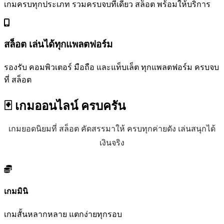
เกมครบทุกประเภท รวมครบจบที่เดียว สล็อต พร้อมให้บริการ
สล็อต เล่นได้ทุกแพลตฟอร์ม
รองรับ คอมพิวเตอร์ มือถือ และแท็บเล็ต ทุกแพลตฟอร์ม ครบจบ
ที่ สล็อต
🃏 เกมออนไลน์
ครบครัน
เกมยอดนิยมที่ สล็อต คัดสรรมาให้ ครบทุกค่ายดัง เล่นสนุกได้
เงินจริง
เกมมินิ
เกมสั้นหลากหลาย แตกง่ายทุกรอบ