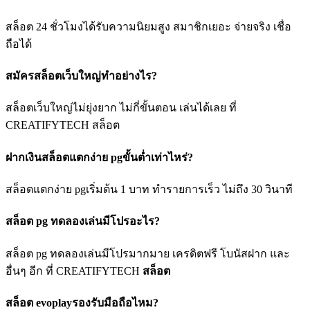
สล็อต 24 ชั่วโมงได้รับความนิยมสูง สมาชิกเยอะ จ่ายจริง เชื่อ
ถือได้
สมัครสล็อตเว็บใหญ่ทำอย่างไร?
สล็อตเว็บใหญ่ไม่ยุ่งยาก ไม่กี่ขั้นตอน เล่นได้เลย ที่
CREATIFYTECH สล็อต
ฝากเงินสล็อตแตกง่าย pgขั้นต่ำเท่าไหร่?
สล็อตแตกง่าย pgเริ่มต้น 1 บาท ทำรายการเร็ว ไม่ถึง 30 วินาที
สล็อต pg ทดลองเล่นมีโปรอะไร?
สล็อต pg ทดลองเล่นมีโปรมากมาย เครดิตฟรี โบนัสฝาก และ
อื่นๆ อีก ที่ CREATIFYTECH
สล็อต
สล็อต evoplayรองรับมือถือไหม?