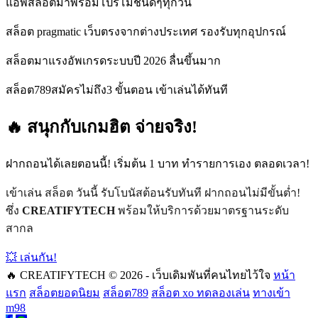
แอพสล็อตมาพร้อมโปรโมชั่นดีๆทุกวัน
สล็อต pragmatic เว็บตรงจากต่างประเทศ รองรับทุกอุปกรณ์
สล็อตมาแรงอัพเกรดระบบปี 2026 ลื่นขึ้นมาก
สล็อต789สมัครไม่ถึง3 ขั้นตอน เข้าเล่นได้ทันที
🔥 สนุกกับเกมฮิต จ่ายจริง!
ฝากถอนได้เลยตอนนี้! เริ่มต้น 1 บาท ทำรายการเอง ตลอดเวลา!
เข้าเล่น สล็อต วันนี้ รับโบนัสต้อนรับทันที ฝากถอนไม่มีขั้นต่ำ!
ซึ่ง
CREATIFYTECH
พร้อมให้บริการด้วยมาตรฐานระดับ
สากล
💥 เล่นกัน!
🔥 CREATIFYTECH
© 2026 - เว็บเดิมพันที่คนไทยไว้ใจ
หน้า
แรก
สล็อตยอดนิยม
สล็อต789
สล็อต xo ทดลองเล่น
ทางเข้า
m98