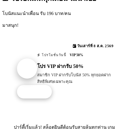
โบนัสแนะนำเพื่อน รับ 196 บาท/คน
มาสนุก!
วันเสาร์ที่ 8 ส.ค. 2569
VIP 50%
โปรโมชั่นวันนี้
โปร VIP ฝากรับ 50%
สมาชิก VIP ฝากรับโบนัส 50% ทุกยอดฝาก
สิทธิพิเศษเฉพาะคุณ
รับโปรนี้
ปาร์ตี้เริ่มแล้ว! สล็อตยินดีต้อนรับสายลุ้นทุกท่าน เกม