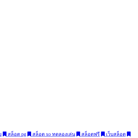
ย
สล็อต pg
สล็อต xo ทดลองเล่น
สล็อตฟรี
เว็บสล็อต