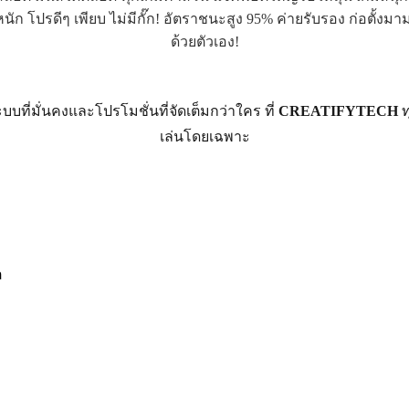
นัก โปรดีๆ เพียบ ไม่มีกั๊ก! อัตราชนะสูง 95% ค่ายรับรอง ก่อตั้งมา
ด้วยตัวเอง!
อระบบที่มั่นคงและโปรโมชั่นที่จัดเต็มกว่าใคร ที่
CREATIFYTECH
ท
เล่นโดยเฉพาะ
ต