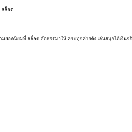
่ สล็อต
กมยอดนิยมที่ สล็อต คัดสรรมาให้ ครบทุกค่ายดัง เล่นสนุกได้เงินจร