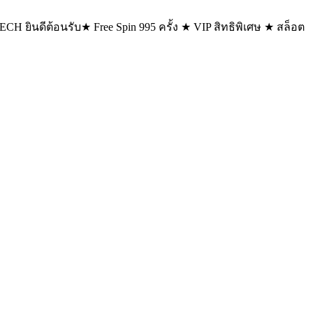
ECH ยินดีต้อนรับ
★ Free Spin 995 ครั้ง ★ VIP สิทธิพิเศษ ★ สล็อต