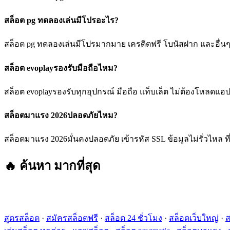
สล็อต pg ทดลองเล่นมีโปรอะไร?
สล็อต pg ทดลองเล่นมีโปรมากมาย เครดิตฟรี โบนัสฝาก และอื่น
สล็อต evoplayรองรับมือถือไหม?
สล็อต evoplayรองรับทุกอุปกรณ์ มือถือ แท็บเล็ต ไม่ต้องโหลดแอ
สล็อตมาแรง 2026ปลอดภัยไหม?
สล็อตมาแรง 2026มั่นคงปลอดภัย เข้ารหัส SSL ข้อมูลไม่รั่วไหล
🔥 ค้นหา
มากที่สุด
สูตรสล็อต
·
สมัครสล็อตฟรี
·
สล็อต 24 ชั่วโมง
·
สล็อตเว็บใหญ่
·
ส