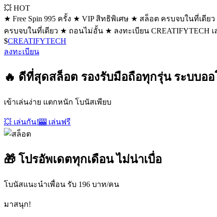
💥 HOT
★ Free Spin 995 ครั้ง ★ VIP สิทธิพิเศษ ★ สล็อต ครบจบในที่
ครบจบในที่เดียว ★ ถอนไม่อั้น ★ ลงทะเบียน CREATIFYTECH เ
$
CREATIFYTECH
ลงทะเบียน
🔥 ดีที่สุดสล็อต รองรับมือถือทุกรุ่น ระบบออ
เข้าเล่นง่าย แตกหนัก โบนัสเพียบ
💥 เล่นกัน!
🎰 เล่นฟรี
🎁 โปรอัพเดตทุกเดือน ไม่น่าเบื่อ
โบนัสแนะนำเพื่อน รับ 196 บาท/คน
มาสนุก!