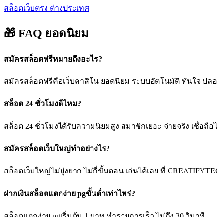
สล็อตเว็บตรง ต่างประเทศ
🎁 FAQ
ยอดนิยม
สมัครสล็อตฟรีหมายถึงอะไร?
สมัครสล็อตฟรีคือเว็บคาสิโน ยอดนิยม ระบบอัตโนมัติ ทันใจ ป
สล็อต 24 ชั่วโมงดีไหม?
สล็อต 24 ชั่วโมงได้รับความนิยมสูง สมาชิกเยอะ จ่ายจริง เชื่อถือไ
สมัครสล็อตเว็บใหญ่ทำอย่างไร?
สล็อตเว็บใหญ่ไม่ยุ่งยาก ไม่กี่ขั้นตอน เล่นได้เลย ที่ CREATIFYT
ฝากเงินสล็อตแตกง่าย pgขั้นต่ำเท่าไหร่?
สล็อตแตกง่าย pgเริ่มต้น 1 บาท ทำรายการเร็ว ไม่ถึง 30 วินาที