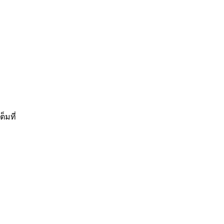
็มที่