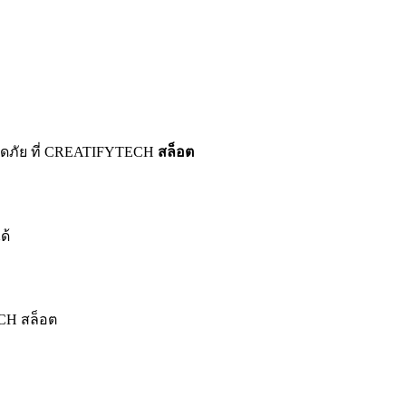
ลอดภัย ที่ CREATIFYTECH
สล็อต
ด้
ECH สล็อต