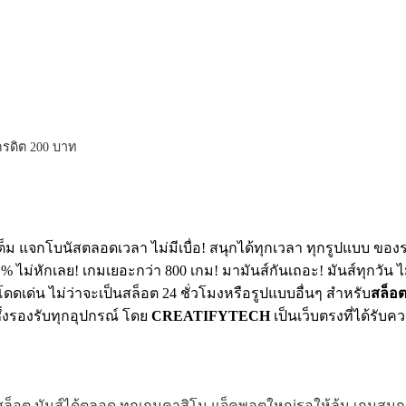
เครดิต 200 บาท
ัดเต็ม แจกโบนัสตลอดเวลา ไม่มีเบื่อ! สนุกได้ทุกเวลา ทุกรูปแบบ ของร
% ไม่หักเลย! เกมเยอะกว่า 800 เกม! มามันส์กันเถอะ! มันส์ทุกวัน ไ
โดดเด่น ไม่ว่าจะเป็นสล็อต 24 ชั่วโมงหรือรูปแบบอื่นๆ สำหรับ
สล็อต
ึ่งรองรับทุกอุปกรณ์ โดย
CREATIFYTECH
เป็นเว็บตรงที่ได้รับ
กสล็อต มันส์ได้ตลอด ทุกเกมคาสิโน แจ็คพอตใหญ่รอให้ลุ้น เกมสนุก