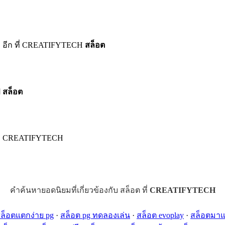
ๆ อีก ที่ CREATIFYTECH
สล็อต
ป
สล็อต
 ที่ CREATIFYTECH
คำค้นหายอดนิยมที่เกี่ยวข้องกับ สล็อต ที่
CREATIFYTECH
ล็อตแตกง่าย pg
·
สล็อต pg ทดลองเล่น
·
สล็อต evoplay
·
สล็อตมาแ