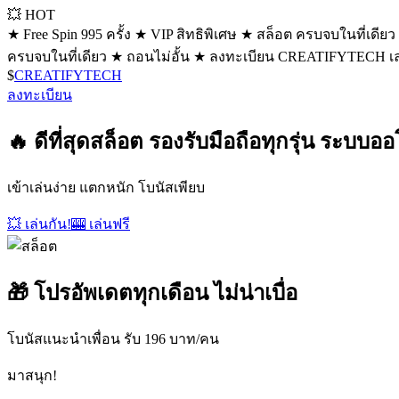
💥 HOT
★ Free Spin 995 ครั้ง ★ VIP สิทธิพิเศษ ★ สล็อต ครบจบในที่
ครบจบในที่เดียว ★ ถอนไม่อั้น ★ ลงทะเบียน CREATIFYTECH เ
$
CREATIFYTECH
ลงทะเบียน
🔥 ดีที่สุดสล็อต รองรับมือถือทุกรุ่น ระบบออ
เข้าเล่นง่าย แตกหนัก โบนัสเพียบ
💥 เล่นกัน!
🎰 เล่นฟรี
🎁 โปรอัพเดตทุกเดือน ไม่น่าเบื่อ
โบนัสแนะนำเพื่อน รับ 196 บาท/คน
มาสนุก!