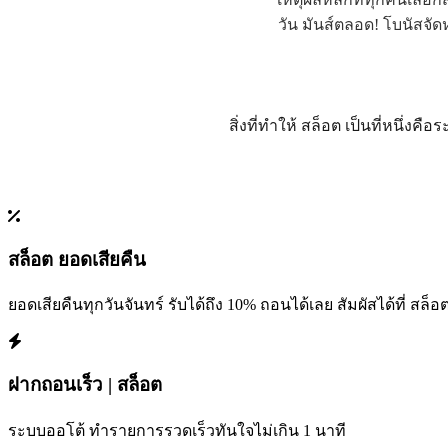
วัน มันส์ตลอด! โบนัสจัดห
สิ่งที่ทำให้ สล็อต เป็นที่หนึ่งคื
สล็อต ยอดเสียคืน
ยอดเสียคืนทุกวันจันทร์ รับได้ถึง 10% ถอนได้เลย สัมผัสได้ที่ สล็อ
ฝากถอนเร็ว | สล็อต
ระบบออโต้ ทำรายการรวดเร็วทันใจไม่เกิน 1 นาที