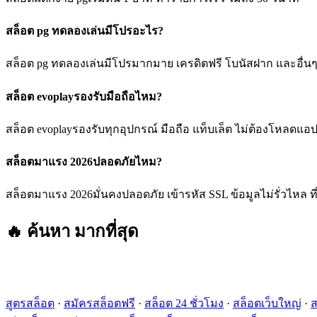
สล็อต pg ทดลองเล่นมีโปรอะไร?
สล็อต pg ทดลองเล่นมีโปรมากมาย เครดิตฟรี โบนัสฝาก และอื่น
สล็อต evoplayรองรับมือถือไหม?
สล็อต evoplayรองรับทุกอุปกรณ์ มือถือ แท็บเล็ต ไม่ต้องโหลดแอ
สล็อตมาแรง 2026ปลอดภัยไหม?
สล็อตมาแรง 2026มั่นคงปลอดภัย เข้ารหัส SSL ข้อมูลไม่รั่วไหล
🔥 ค้นหา
มากที่สุด
สูตรสล็อต
·
สมัครสล็อตฟรี
·
สล็อต 24 ชั่วโมง
·
สล็อตเว็บใหญ่
·
ส